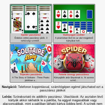
Spider pasziánsz
Vadnyugati szoliter
Érdekes online pasziánsz játék. 3
A piramisban lévő és az alul megjelenő
nehézségi szintből...
kártyákat kell...
Tripeaks pasziánsz
Fekete özvegy passziánsz
A The Story of Solitaire - Three Peaks
Kártyajáték akár lányoknak is. Itt azonos
játékban a...
színű...
Navigáció:
Telefonon koppintással, számítógépen egérrel játszhatod ezt a
passziánsz játékot
Leírás:
Szórakoztató és addiktív pasziánsz. Utasítások: Az asztalon lévő
kártyák akkor rakhatók le a pakliba, ha eggyel magasabbak vagy
alacsonyabbak, mint a pakliban látható kártya (jobbra lent). A színek nem