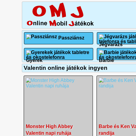
Passziánsz
Jégvarázs
Gyerek
Barbie
Valentin online játékok ingyen
Monster High Abbey
Barbe és Ken Va
Valentin napi ruhája
randija