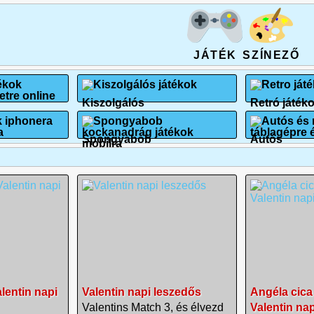
JÁTÉK
SZÍNEZŐ
Kiszolgálós
Retró játék
Spongyabob
Autós
lentin napi
Valentin napi leszedős
Angéla cica
Valentins Match 3, és élvezd
Valentin nap