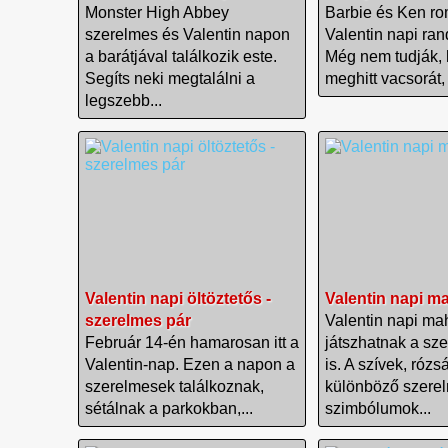
Monster High Abbey
Barbie és Ken ro
szerelmes és Valentin napon
Valentin napi ran
a barátjával találkozik este.
Még nem tudják,
Segíts neki megtalálni a
meghitt vacsorát, 
legszebb...
Valentin napi öltöztetős -
Valentin napi m
szerelmes pár
Valentin napi ma
Február 14-én hamarosan itt a
játszhatnak a sz
Valentin-nap. Ezen a napon a
is. A szívek, rózs
szerelmesek találkoznak,
különböző szere
sétálnak a parkokban,...
szimbólumok...