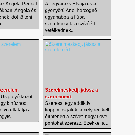
az Angela Perfect
A Jégvarázs Elsája és a
tékban. Angela és
gyönyörű Ariel hercegnő
nek időt tölteni
ugyanabba a fiúba
...
szerelmesek, a szívéért
vetélkednek....
zerelem
Szerelmeskedj, játssz a
Us golyó között
szerelemért
 úgy kihúznod,
Szeress! egy addiktív
lyó eltalálja a
koppintós játék, amelyben kell
agyis...
érintened a szívet, hogy Love-
pontokat szerezz. Ezekkel a...