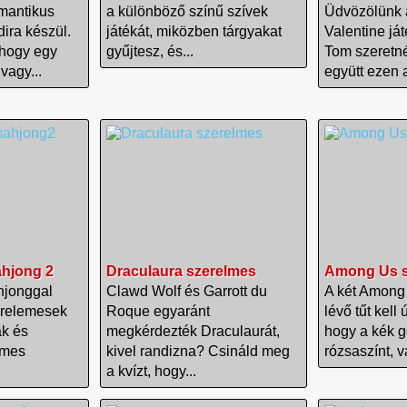
mantikus
a különböző színű szívek
Üdvözölünk 
dira készül.
játékát, miközben tárgyakat
Valentine já
 hogy egy
gyűjtesz, és...
Tom szeretné
vagy...
együtt ezen a
ahjong 2
Draculaura szerelmes
Among Us s
hjonggal
Clawd Wolf és Garrott du
A két Among 
erelemesek
Roque egyaránt
lévő tűt kell
ák és
megkérdezték Draculaurát,
hogy a kék go
lmes
kivel randizna? Csináld meg
rózsaszínt, v
a kvízt, hogy...