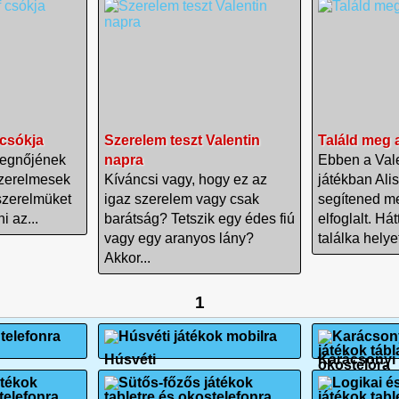
 csókja
Szerelem teszt Valentin
Találd meg 
cegnőjének
napra
Ebben a Vale
szerelmesek
Kíváncsi vagy, hogy ez az
játékban Ali
szerelmüket
igaz szerelem vagy csak
segítened m
i az...
barátság? Tetszik egy édes fiú
elfoglalt. Hát
vagy egy aranyos lány?
találka helyet
Akkor...
1
Húsvéti
Karácsonyi