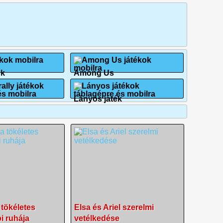
ok
Among Us
Lányos játék
 tökéletes
Elsa és Ariel szerelmi
i ruhája
vetélkedése