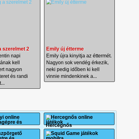
a szerelmet 2
Emily új étterme
ntin napi
Emily újra kinyitja az éttermét.
sának kell
Nagyon sok vendég érkezik,
ert nagyon
neki pedig időben ki kell
teret és randi
vinnie mindenkinek a...
...
Hercegnős