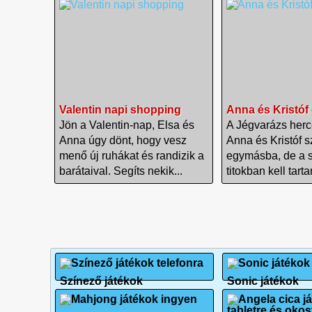
Valentin napi shopping
Anna és Kristóf
Jön a Valentin-nap, Elsa és
A Jégvarázs her
Anna úgy dönt, hogy vesz
Anna és Kristóf 
menő új ruhákat és randizik a
egymásba, de a 
barátaival. Segíts nekik...
titokban kell tartan
Színező játékok
Sonic játékok