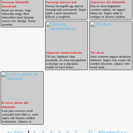
Farsangi öltöztetős
Farsangi álarcos buli
Jégvarázs téli öltöztetős
lányoknak
Disney hercegnők egy álarcos
Elsa és Anna hógolyózni
farsangi bulit szerveznek. Segíts
szeretne odakint, de nagyon
Skyler azt tervezi, hogy
nekik a partit összehozni.
hideg van. Segíts nekik jó
Velencébe megy. Mert
Először a meghívót...
melegen és divatos ruhákba...
Velencében most farsangi
szezon van. Barátja, Sunny
szeretne...
Jégvarás lakberendezős
Téli divat
Tél van, hatalmas vihar
Jessi szeretne nagyon divatosan
közeledik, és Anna hercegnőnek
felöltözni. Segíts neki szuper téli
szüksége van a jégvárára,
sminket készíteni, válassz neki
mielőtt túl késő lenne!...
menő ruhát...
Én kicsi pónim téli
öltöztetős
A kis póni szeretne minél
csinosabb lenni télen is, ezért
segíts neki divatos ruhákat
kiválasztani. Adhatsz rá...
<< Első
1
2
3
4
5
6
7
...
32
Következő >>