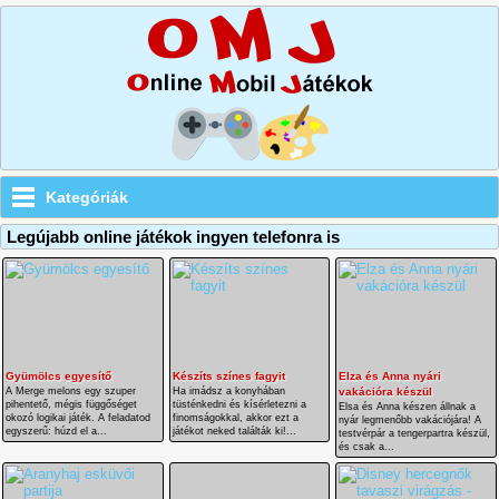
Kategóriák
Legújabb online játékok ingyen telefonra is
Gyümölcs egyesítő
Készíts színes fagyit
Elza és Anna nyári
A Merge melons egy szuper
Ha imádsz a konyhában
vakációra készül
pihentető, mégis függőséget
tüsténkedni és kísérletezni a
Elsa és Anna készen állnak a
okozó logikai játék. A feladatod
finomságokkal, akkor ezt a
nyár legmenőbb vakációjára! A
egyszerű: húzd el a...
játékot neked találták ki!...
testvérpár a tengerpartra készül,
és csak a...