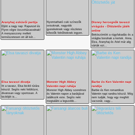
Aranyhaj esküvői partija
Nyomtatható cuki színezők
Disney hercegnők tavaszi
ovisoknak, nagyobb
Eljött a nagy nap: Rapunzel és
virágzás - Öltöztetős játék
gyerekeknek vagy részletes
Flynn végre összeházasodnak!
online
kifestők felnőtteknek ingyen.
A menyasszony mellett
Beköszöntött a rügyfakadás és a
természetesen ott áll két...
virágba borulnak a kertek. Anna,
Elza, Aranyhaj és Ariel már alig
várták ezt...
Elsa tavaszi divatja
Monster High Abbey
Barbe és Ken Valentin napi
Itt a tavasz, Elsa bicikli túrára
Valentin napi ruhája
randija
készül. Segíts neki felöltözni,
Monster High Abbey szerelmes
Barbie és Ken romantikus
divatosan vagy sportosan. A
és Valentin napon a barátjával
Valentin napi randira készül. Még
biciklijét is...
találkozik este. Segíts neki
nem tudják, hogy egy meghitt
megtalálni a legszebb...
vacsorát, vagy...