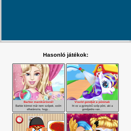
Hasonló játékok:
Barbie manikűrösnél
Viseld gondját a póninak
Barbie körmei már nem szépek, ezért
Itt ez a gyönyörű szép póni, aki a
elhatározta, hogy...
gondjaidra van...