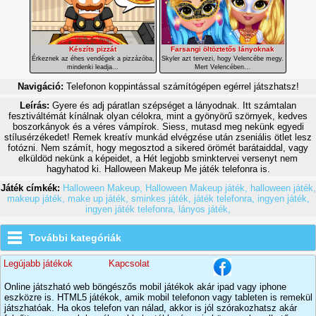
Készíts pizzát
Farsangi öltöztetős lányoknak
Érkeznek az éhes vendégek a pizzázóba,
Skyler azt tervezi, hogy Velencébe megy.
mindenki leadja...
Mert Velencében...
Navigáció:
Telefonon koppintással számítógépen egérrel játszhatsz!
Leírás:
Gyere és adj páratlan szépséget a lányodnak. Itt számtalan
fesztiváltémát kínálnak olyan célokra, mint a gyönyörű szörnyek, kedves
boszorkányok és a véres vámpírok. Siess, mutasd meg nekünk egyedi
stílusérzékedet! Remek kreatív munkád elvégzése után zseniális ötlet lesz
fotózni. Nem számít, hogy megosztod a sikered örömét barátaiddal, vagy
elküldöd nekünk a képeidet, a Hét legjobb sminktervei versenyt nem
hagyhatod ki. Halloween Makeup Me játék telefonra is.
Játék címkék:
Halloween Makeup,
Halloween Makeup játék,
halloween játék,
makeup játék,
make up játék,
sminkes játék,
játék telefonra,
ingyen játék,
ingyen játék telefonra,
lányos játék,
További kategóriák
Legújabb játékok
Kapcsolat
Online játszható web böngészős mobil játékok akár ipad vagy iphone
eszközre is. HTML5 játékok, amik mobil telefonon vagy tableten is remekül
játszhatóak. Ha okos telefon van nálad, akkor is jól szórakozhatsz akár