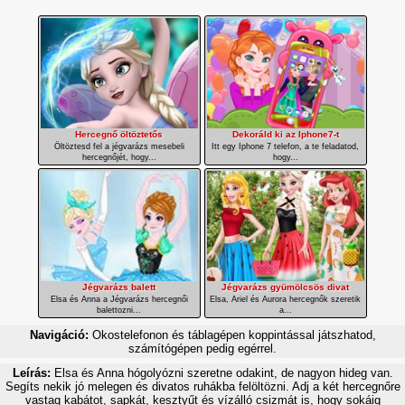
Hercegnő öltöztetős
Dekoráld ki az Iphone7-t
Öltöztesd fel a jégvarázs mesebeli
Itt egy Iphone 7 telefon, a te feladatod,
hercegnőjét, hogy...
hogy...
Jégvarázs balett
Jégvarázs gyümölcsös divat
Elsa és Anna a Jégvarázs hercegnői
Elsa, Ariel és Aurora hercegnők szeretik
balettozni...
a...
Navigáció:
Okostelefonon és táblagépen koppintással játszhatod,
számítógépen pedig egérrel.
Leírás:
Elsa és Anna hógolyózni szeretne odakint, de nagyon hideg van.
Segíts nekik jó melegen és divatos ruhákba felöltözni. Adj a két hercegnőre
vastag kabátot, sapkát, kesztyűt és vízálló csizmát is, hogy sokáig