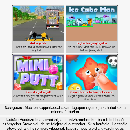
Autós játék
Jégkocka gyűjtögetős
Ebben az utcai autóversenyes játékban
Az Ice Cube Man egy 2D-s aranyos kis
úgy kell...
platform játék, ahol...
Kerti drágakő golf
Gyümölcsös ballon pukkasztó
A kertben elhelyezett drágaköveket kell a
Segít a gyerekeknek elköteleződni, és
golf labdával...
finomítani...
Navigáció:
Mobilon koppintással,számítógépen egérrel játszhatod ezt a
minecraft játékot
Leírás:
Vadászd le a zombikat, a csontvázembereket és a felrobbanó
szörnyeket Steve-vel, de ne felejtsd el a terveket, ők a barátaid. Használd
Steve-vel a kill szörnyek világának kapuin, hogy elérd a győzelmet és