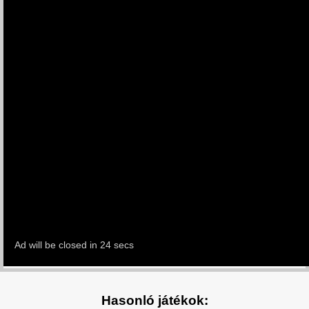
Hasonló játékok: