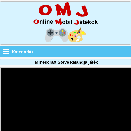
Kategóriák
Minescraft Steve kalandja játék