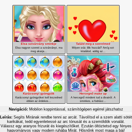
Elsa szivárvány sminkje
Találd meg a szerelmed
Elsa nagyon szereti a szivárványt, ma
Milyen srác illik hozzád? Amíg ezt
meg akarja...
kitalálod, addig az...
Karácsonyi gyöngyök
Hercegnő make up
Karácsonyi gyöngyöket kell leszedned
A hercegnő mindent tud a divatról. A
ebben az érdekes...
sminkes, a fodrász...
Navigáció:
Mobilon koppintással, számítógépen egérrel játszhatsz
Leírás:
Segíts Mirának rendbe tenni az arcát. Távolítsd el a szem alatti sötét
karikákat, tedd egyenletessé az arc tónusát és a szemöldök vonalát.
Válassz egy aranyos frizurát és kiegészítőket. Ezután öltöztetsd egy fényes
hagyományos vagy modern ruhába Mirát. Hősnőnk most maga a báj!