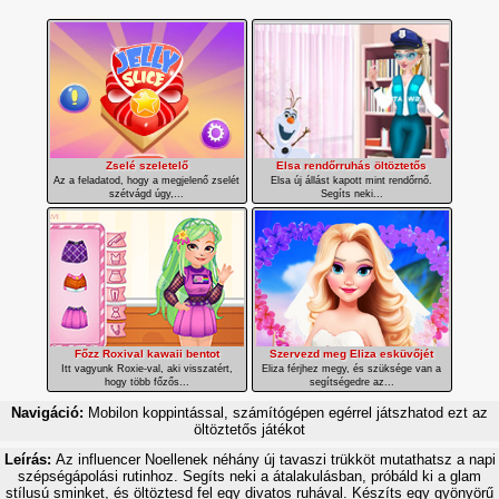
Zselé szeletelő
Elsa rendőrruhás öltöztetős
Az a feladatod, hogy a megjelenő zselét
Elsa új állást kapott mint rendőrnő.
szétvágd úgy,...
Segíts neki...
Főzz Roxival kawaii bentot
Szervezd meg Eliza esküvőjét
Itt vagyunk Roxie-val, aki visszatért,
Eliza férjhez megy, és szüksége van a
hogy több főzős...
segítségedre az...
Navigáció:
Mobilon koppintással, számítógépen egérrel játszhatod ezt az
öltöztetős játékot
Leírás:
Az influencer Noellenek néhány új tavaszi trükköt mutathatsz a napi
szépségápolási rutinhoz. Segíts neki a átalakulásban, próbáld ki a glam
stílusú sminket, és öltöztesd fel egy divatos ruhával. Készíts egy gyönyörű