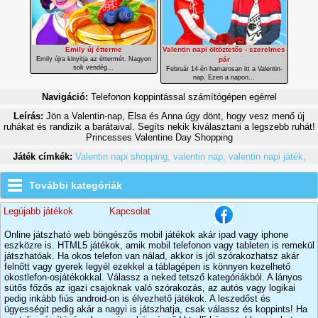
Emily új étterme
Valentin napi öltöztetős - szerelmes
Emily újra kinyitja az éttermét. Nagyon
pár
sok vendég...
Február 14-én hamarosan itt a Valentin-
nap. Ezen a napon...
Navigáció:
Telefonon koppintással számítógépen egérrel
Leírás:
Jön a Valentin-nap, Elsa és Anna úgy dönt, hogy vesz menő új
ruhákat és randizik a barátaival. Segíts nekik kiválasztani a legszebb ruhát!
Princesses Valentine Day Shopping
Játék címkék:
Valentin napi shopping,
valentin nap,
valentin napi játék,
További kategóriák
Legújabb játékok
Kapcsolat
Online játszható web böngészős mobil játékok akár ipad vagy iphone
eszközre is. HTML5 játékok, amik mobil telefonon vagy tableten is remekül
játszhatóak. Ha okos telefon van nálad, akkor is jól szórakozhatsz akár
felnőtt vagy gyerek legyél ezekkel a táblagépen is könnyen kezelhető
okostlefon-osjátékokkal. Válassz a neked tetsző kategóriákból. A lányos
sütős főzős az igazi csajoknak való szórakozás, az autós vagy logikai
pedig inkább fiús android-on is élvezhető játékok. A leszedőst és
ügyességit pedig akár a nagyi is játszhatja, csak válassz és koppints! Ha