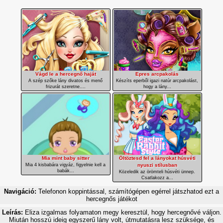
Vágd le a hercegnő haját
Epres arcpakolás
A szép szőke lány divatos és menő
Készíts eperből igazi natúr arcpakolást,
frizurát szeretne....
hogy a lány...
Mia mint baby sitter
Öltöztesd fel a lányokat húsvéti
Mia 4 kisbabára vigyáz, figyelnie kell a
nyuszi stílusban
babák...
Közeledik az örömteli húsvéti ünnep.
Csatlakozz a...
Navigáció:
Telefonon koppintással, számítógépen egérrel játszhatod ezt a
hercegnős játékot
Leírás:
Eliza izgalmas folyamaton megy keresztül, hogy hercegnővé váljon.
Miután hosszú ideig egyszerű lány volt, útmutatásra lesz szüksége, és