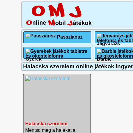
Passziánsz
Jégvarázs
Gyerek
Barbie
Halacska szerelem online játékok ingye
Halacska szerelem
Mentsd meg a halakat a