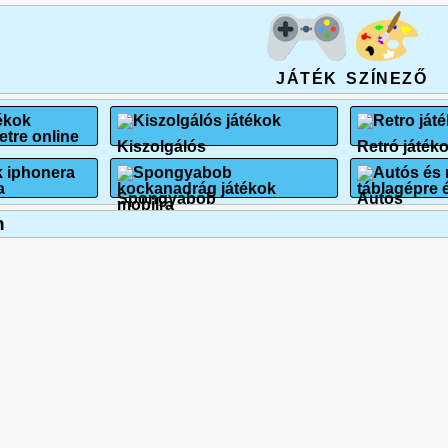
JÁTÉK
SZÍNEZŐ
Kiszolgálós
Retró játék
Spongyabob
Autós
n