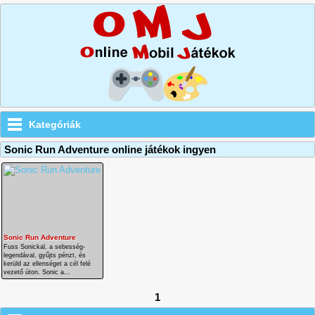
Kategóriák
Sonic Run Adventure online játékok ingyen
Sonic Run Adventure
Fuss Sonickal, a sebesség-
legendával, gyűjts pénzt, és
kerüld az ellenséget a cél felé
vezető úton. Sonic a...
1