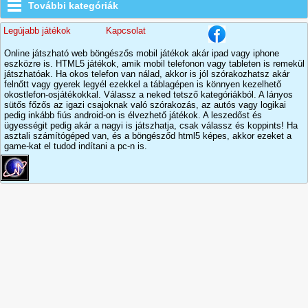
További kategóriák
Legújabb játékok
Kapcsolat
Online játszható web böngészős mobil játékok akár ipad vagy iphone
eszközre is. HTML5 játékok, amik mobil telefonon vagy tableten is remekül
játszhatóak. Ha okos telefon van nálad, akkor is jól szórakozhatsz akár
felnőtt vagy gyerek legyél ezekkel a táblagépen is könnyen kezelhető
okostlefon-osjátékokkal. Válassz a neked tetsző kategóriákból. A lányos
sütős főzős az igazi csajoknak való szórakozás, az autós vagy logikai
pedig inkább fiús android-on is élvezhető játékok. A leszedőst és
ügyességit pedig akár a nagyi is játszhatja, csak válassz és koppints! Ha
asztali számítógéped van, és a böngésződ html5 képes, akkor ezeket a
game-kat el tudod indítani a pc-n is.