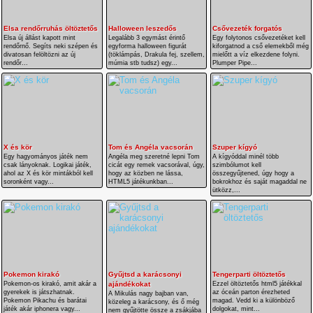
Elsa rendőrruhás öltöztetős
Halloween leszedős
Csővezeték forgatós
Elsa új állást kapott mint
Legalább 3 egymást érintő
Egy folytonos csővezetéket kell
rendőrnő. Segíts neki szépen és
egyforma halloween figurát
kiforgatnod a cső elemekből még
divatosan felöltözni az új
(töklámpás, Drakula fej, szellem,
mielőtt a víz elkezdene folyni.
rendőr...
múmia stb tudsz) egy...
Plumper Pipe...
X és kör
Tom és Angéla vacsorán
Szuper kígyó
Egy hagyományos játék nem
Angéla meg szeretné lepni Tom
A kígyóddal minél több
csak lányoknak. Logikai játék,
cicát egy remek vacsorával, úgy,
szimbólumot kell
ahol az X és kör mintákból kell
hogy az közben ne lássa,
összegyűjtened, úgy hogy a
soronként vagy...
HTML5 játékunkban...
bokrokhoz és saját magaddal ne
ütközz,...
Pokemon kirakó
Gyűjtsd a karácsonyi
Tengerparti öltöztetős
Pokemon-os kirakó, amit akár a
ajándékokat
Ezzel öltöztetős html5 játékkal
gyerekek is játszhatnak.
az óceán parton érezheted
A Mikulás nagy bajban van,
Pokemon Pikachu és barátai
magad. Vedd ki a különböző
közeleg a karácsony, és ő még
játék akár iphonera vagy...
dolgokat, mint...
nem gyűjtötte össze a zsákjába