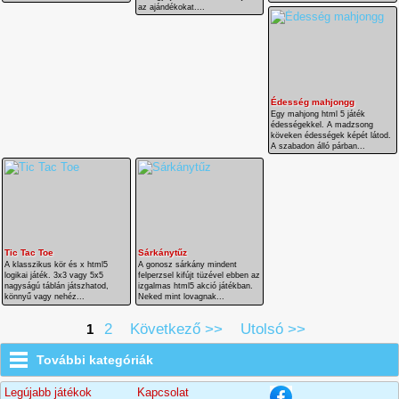
az ajándékokat....
Édesség mahjongg
Egy mahjong html 5 játék
édességekkel. A madzsong
köveken édességek képét látod.
A szabadon álló párban...
Tic Tac Toe
Sárkánytűz
A klasszikus kör és x html5
A gonosz sárkány mindent
logikai játék. 3x3 vagy 5x5
felperzsel kifújt tüzével ebben az
nagyságú táblán játszhatod,
izgalmas html5 akció játékban.
könnyű vagy nehéz...
Neked mint lovagnak...
2
Következő >>
Utolsó >>
1
További kategóriák
Legújabb játékok
Kapcsolat