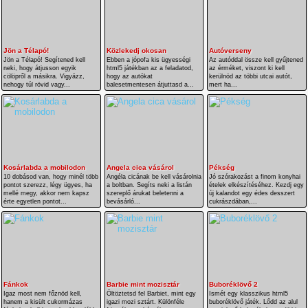
Jön a Télapó!
Közlekedj okosan
Autóverseny
Jön a Télapó! Segítened kell
Ebben a jópofa kis ügyességi
Az autóddal össze kell gyűjtened
neki, hogy átjusson egyik
html5 játékban az a feladatod,
az érméket, viszont ki kell
cölöpről a másikra. Vigyázz,
hogy az autókat
kerülnöd az többi utcai autót,
nehogy túl rövid vagy...
balesetmentesen átjuttasd a...
mert ha...
Kosárlabda a mobilodon
Angela cica vásárol
Pékség
10 dobásod van, hogy minél több
Angéla cicának be kell vásárolnia
Jó szórakozást a finom konyhai
pontot szerezz, légy ügyes, ha
a boltban. Segíts neki a listán
ételek elkészítéséhez. Kezdj egy
mellé megy, akkor nem kapsz
szereplő árukat beletenni a
új kalandot egy édes desszert
érte egyetlen pontot...
bevásárló...
cukrászdában,...
Fánkok
Barbie mint mozisztár
Buboréklövő 2
Igaz most nem főznöd kell,
Öltöztetsd fel Barbiet, mint egy
Ismét egy klasszikus html5
hanem a kisült cukormázas
igazi mozi sztárt. Különféle
buboréklövő játék. Lődd az alul