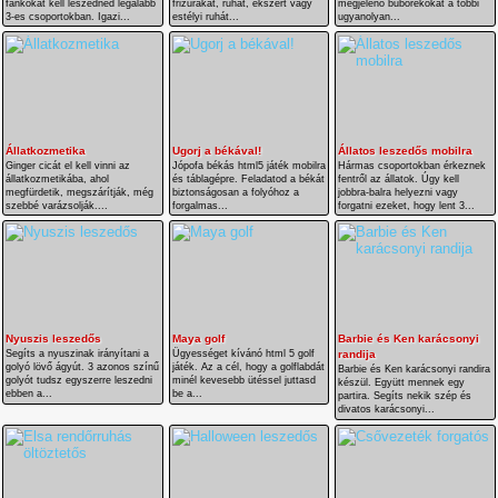
fánkokat kell leszedned legalább
frizurákat, ruhát, ékszert vagy
megjelenő buborékokat a többi
3-es csoportokban. Igazi...
estélyi ruhát...
ugyanolyan...
Állatkozmetika
Ugorj a békával!
Állatos leszedős mobilra
Ginger cicát el kell vinni az
Jópofa békás html5 játék mobilra
Hármas csoportokban érkeznek
állatkozmetikába, ahol
és táblagépre. Feladatod a békát
fentről az állatok. Úgy kell
megfürdetik, megszárítják, még
biztonságosan a folyóhoz a
jobbra-balra helyezni vagy
szebbé varázsolják....
forgalmas...
forgatni ezeket, hogy lent 3...
Nyuszis leszedős
Maya golf
Barbie és Ken karácsonyi
Segíts a nyuszinak irányítani a
Ügyességet kívánó html 5 golf
randija
golyó lövő ágyút. 3 azonos színű
játék. Az a cél, hogy a golflabdát
Barbie és Ken karácsonyi randira
golyót tudsz egyszerre leszedni
minél kevesebb ütéssel juttasd
készül. Együtt mennek egy
ebben a...
be a...
partira. Segíts nekik szép és
divatos karácsonyi...