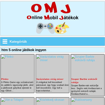
Kategóriák
htm 5 online játékok ingyen
Plinko
Varázslatos virág mixer
Szuper Barbie esküvői
A Plinko Game egy szórakoztató
A virágokat kell leszedned
ruhája
és addiktív ügyességi játék, ahol
párosával, úgy hogy szabad úton
Szuper Barbie-nak esküvője
a játékosok golyókat ejtenek le
kell összekötni. Úgy kell a
lesz. Segíts neki kiválasztani a
egy tűkkel...
kapcsolatokat...
gyönyörű esküvői ruháját.
Kiválaszthatod a...