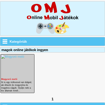
Kategóriák
magok online játékok ingyen
Mogyoró meló
Itt is egy mókussal van dolgod,
aki éhezik és mogyoróra és
magokra vágyik. Gyűjts neki a
kis állatnak minél...
1