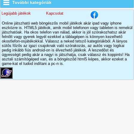
További kategóriák
Legújabb játékok
Kapcsolat
Online játszható web böngészős mobil játékok akár ipad vagy iphone
eszközre is. HTML5 játékok, amik mobil telefonon vagy tableten is remekül
játszhatóak. Ha okos telefon van nálad, akkor is jól szórakozhatsz akár
felnőtt vagy gyerek legyél ezekkel a táblagépen is könnyen kezelhető
okostlefon-osjátékokkal. Válassz a neked tetsző kategóriákból. A lányos
sütős főzős az igazi csajoknak való szórakozás, az autós vagy logikai
pedig inkább fiús android-on is élvezhető játékok. A leszedőst és
ügyességit pedig akár a nagyi is játszhatja, csak válassz és koppints! Ha
asztali számítógéped van, és a böngésződ html5 képes, akkor ezeket a
game-kat el tudod indítani a pc-n is.