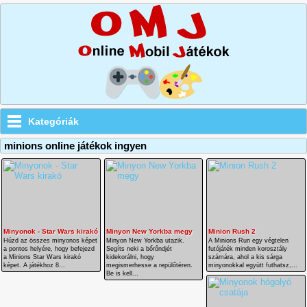
Kategóriák
minions online játékok ingyen
Minyonok - Star Wars kirakó
Minyon New Yorkba megy
Minion Rush 2
Húzd az összes minyonos képet
Minyon New Yorkba utazik.
A Minions Run egy végtelen
a pontos helyére, hogy befejezd
Segíts neki a bőrőndjét
futójáték minden korosztály
a Minions Star Wars kirakó
kidekorálni, hogy
számára, ahol a kis sárga
képet. A játékhoz 8...
megismerhesse a repülőtéren.
minyonokkal együtt futhatsz,...
Be is kell...