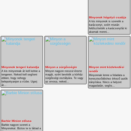
Minyonok hógolyó csatája
A kis minyonok is szeretik a
karácsonyt, ezért miután
feldíszítették a karácsonyfát ki
akarnak menni...
Minyonok tengeri kalandja
Minyon a sürgősségin
Minyon mint közlekedési
A kis minyonnak át kell kelnie a
Minyon nagyon rosszul érezte
rendőr
tengeren. Neked kell segíteni
magát, ezért bevitték a kórház
Minyonnak lenne a feladata a
ebben, hogy nehogy
sürgősségi osztályára. Te vagy
kereszteződéshez érkező autók
belepottyanjon a vízbe. Ugorj
az orvosa, neked...
irányítása. Nincs a helyzet
át...
magaslatán, segíts...
Barbie Minion stílusa
Barbie nagyon szereti a
Minyonokat. Biztos te is láttad a