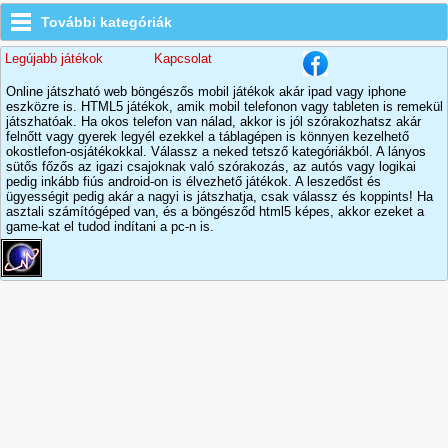
További kategóriák
Legújabb játékok
Kapcsolat
Online játszható web böngészős mobil játékok akár ipad vagy iphone
eszközre is. HTML5 játékok, amik mobil telefonon vagy tableten is remekül
játszhatóak. Ha okos telefon van nálad, akkor is jól szórakozhatsz akár
felnőtt vagy gyerek legyél ezekkel a táblagépen is könnyen kezelhető
okostlefon-osjátékokkal. Válassz a neked tetsző kategóriákból. A lányos
sütős főzős az igazi csajoknak való szórakozás, az autós vagy logikai
pedig inkább fiús android-on is élvezhető játékok. A leszedőst és
ügyességit pedig akár a nagyi is játszhatja, csak válassz és koppints! Ha
asztali számítógéped van, és a böngésződ html5 képes, akkor ezeket a
game-kat el tudod indítani a pc-n is.