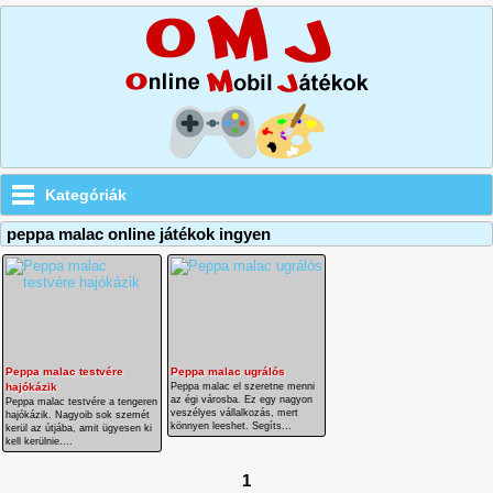
Kategóriák
peppa malac online játékok ingyen
Peppa malac testvére
Peppa malac ugrálós
hajókázik
Peppa malac el szeretne menni
az égi városba. Ez egy nagyon
Peppa malac testvére a tengeren
veszélyes vállalkozás, mert
hajókázik. Nagyoib sok szemét
könnyen leeshet. Segíts...
kerül az útjába, amit ügyesen ki
kell kerülnie....
1