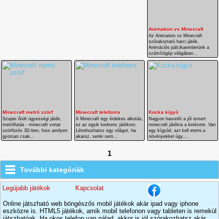
Animation vs Minecraft
Az Animation vs Minecraft
szórakoztató harci játék.
Animációs pálcikaemberünk a
számítógép világában...
Minecraft metró szörf
Minecraft telefonra
Kocka kígyó
Szuper őrült ügyességi játék,
A Minecraft egy érdekes alkotás,
Nagyon hasonlít a jól ismert
metrófutás - minecraft vonat
ez az egyik kedvenc játékom.
minecraft játékra a kinézete. Van
szörfözés 3D-ben, fuss amilyen
Létrehozhatsz egy világot, ha
egy kígyód, azt kell etetni a
gyorsan csak...
akarsz, senki sem...
növényekkel úgy,...
1
További kategóriák
Legújabb játékok
Kapcsolat
Online játszható web böngészős mobil játékok akár ipad vagy iphone
eszközre is. HTML5 játékok, amik mobil telefonon vagy tableten is remekül
játszhatóak. Ha okos telefon van nálad, akkor is jól szórakozhatsz akár