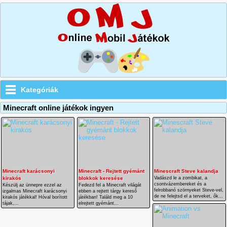
Kategóriák
Minecraft online játékok ingyen
Minecraft karácsonyi
Minecraft - Rejtett gyémánt
Minescraft Steve kalandja
kirakós
blokkok keresése
Vadászd le a zombikat, a
csontvázembereket és a
Készülj az ünnepre ezzel az
Fedezd fel a Minecraft világát
felrobbanó szörnyeket Steve-vel,
izgalmas Minecraft karácsonyi
ebben a rejtett tárgy kereső
de ne felejtsd el a terveket, ők...
kirakós játékkal! Hóval borított
játékban! Találd meg a 10
tájak,...
elrejtett gyémánt...