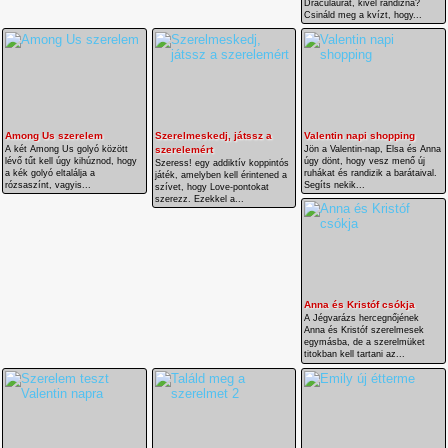
Draculaurát, kivel randizna?
Csináld meg a kvízt, hogy...
Among Us szerelem
Szerelmeskedj, játssz a
Valentin napi shopping
A két Among Us golyó között
szerelemért
Jön a Valentin-nap, Elsa és Anna
lévő tűt kell úgy kihúznod, hogy
úgy dönt, hogy vesz menő új
Szeress! egy addiktív koppintós
a kék golyó eltalálja a
ruhákat és randizik a barátaival.
játék, amelyben kell érintened a
rózsaszínt, vagyis...
Segíts nekik...
szívet, hogy Love-pontokat
szerezz. Ezekkel a...
Anna és Kristóf csókja
A Jégvarázs hercegnőjének
Anna és Kristóf szerelmesek
egymásba, de a szerelmüket
titokban kell tartani az...