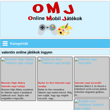
Kategóriák
valentin online játékok ingyen
Monster High Abbey
Barbe és Ken Valentin napi
Valentin napi leszedős
Valentin napi ruhája
randija
Valentins Match 3, és élvezd a
különböző színű szívek játékát,
Monster High Abbey szerelmes
Barbie és Ken romantikus
miközben tárgyakat gyűjtesz,
és Valentin napon a barátjával
Valentin napi randira készül. Még
és...
találkozik este. Segíts neki
nem tudják, hogy egy meghitt
megtalálni a legszebb...
vacsorát, vagy...