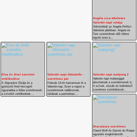
Angéla cica tökéletes
Valentin napi ruhája
Üdvözölünk az Angela Perfect
Valentine játékban. Angela és
Tom szeretnének időt tölteni
együtt ezen a...
Elsa és Ariel szerelmi
Valentin napi öltöztetős -
Valentin napi mahjong 2
vetélkedése
szerelmes pár
Valentin napi mahjonggal
játszhatnak a szerelemesek is.
A Jégvarázs Elsája és a
Február 14-én hamarosan itt a
A szívek, rózsák és különböző
gyönyörű Ariel hercegnő
Valentin-nap. Ezen a napon a
szerelmes szimbólumok...
ugyanabba a fiúba szerelmesek,
szerelmesek találkoznak,
a szívéért vetélkednek....
sétálnak a parkokban,...
Draculaura szerelmes
Clawd Wolf és Garrott du Roque
egyaránt megkérdezték