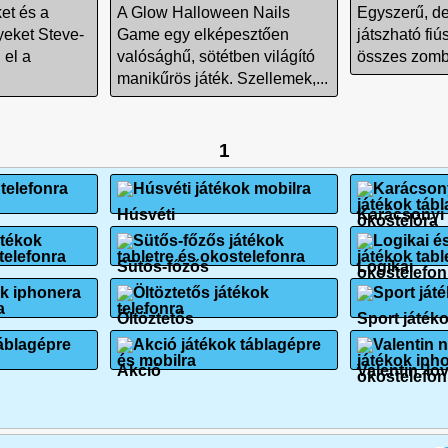
et és a
A Glow Halloween Nails
Egyszerű, de
yeket Steve-
Game egy elképesztően
játszható fiú
 el a
valósághű, sötétben világító
összes zombit
manikűrös játék. Szellemek,...
1
Húsvéti
Karácsonyi
Sütős-főzős
Logikai
Öltöztetős
Sport játék
Akció
Valentin, lo