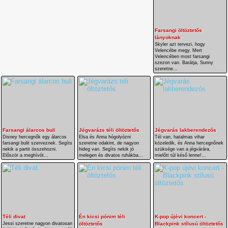
Farsangi öltöztetős
lányoknak
Skyler azt tervezi, hogy
Velencébe megy. Mert
Velencében most farsangi
szezon van. Barátja, Sunny
szeretne...
Farsangi álarcos buli
Jégvarázs téli öltöztetős
Jégvarás lakberendezős
Disney hercegnők egy álarcos
Elsa és Anna hógolyózni
Tél van, hatalmas vihar
farsangi bulit szerveznek. Segíts
szeretne odakint, de nagyon
közeledik, és Anna hercegnőnek
nekik a partit összehozni.
hideg van. Segíts nekik jó
szüksége van a jégvárára,
Először a meghívót...
melegen és divatos ruhákba...
mielőtt túl késő lenne!...
Téli divat
Én kicsi pónim téli
K-pop újévi koncert -
Jessi szeretne nagyon divatosan
öltöztetős
Blackpink stílusú öltöztetős