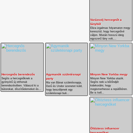
Varázsolj hercegnőt a
lányból
Eliza izgalmas folyamaton megy
keresztül, hogy hercegnővé
váljon. Miután hosszú ideig
egyszerű lány volt,...
Hercegnős berendezős
Agymanók születésnapi
Minyon New Yorkba megy
Segíts a hercegnőknek a
party
Minyon New Yorkba utazik.
gyönyörű új otthonuk
Segíts neki a bőrőndjét
Ma van Bánat születésnapja,
berendezésében. Válaszd ki a
kidekorálni, hogy
Derű és Undor üzenetet küld,
bútorokat, díszítőelemeket és...
megismerhesse a repülőtéren.
hogy beszéljenek egy
Be is kell...
születésnapi buli...
Öltöztess influencer
hercegnőket