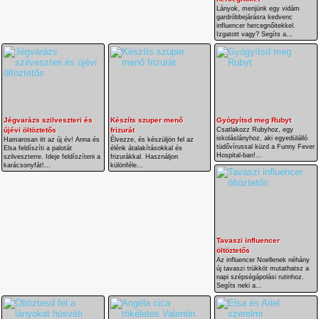
Lányok, menjünk egy vidám
gardróbbejárásra kedvenc
influencer hercegnőitekkel.
Izgatott vagy? Segíts a...
Jégvarázs szilveszteri és
Készíts szuper menő
Gyógyítsd meg Rubyt
újévi öltöztetős
frizurát
Csatlakozz Rubyhoz, egy
iskoláslányhoz, aki egyedülálló
Hamarosan itt az új év! Anna és
Élvezze, és készüljön fel az
tüdővírussal küzd a Funny Fever
Elsa feldíszíti a palotát
élénk átalakításokkal és
Hospital-ban!...
szilveszterre. Ideje feldíszíteni a
frizurákkal. Használjon
karácsonyfát!...
különféle...
Tavaszi influencer
öltöztetős
Az influencer Noellenek néhány
új tavaszi trükköt mutathatsz a
napi szépségápolási rutinhoz.
Segíts neki a...