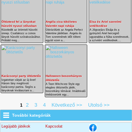
Öltöztesd fel a lányokat
Angéla cica tökéletes
Elsa és Ariel szerelmi
húsvéti nyuszi stílusban
Valentin napi ruhája
vetélkedése
Közeledik az örömteli húsvéti
Üdvözölünk az Angela Perfect
A Jégvarázs Elsája és a
ünnep. Csatlakozz a csinos
Valentine játékban. Angela és
gyönyörű Ariel hercegnő
lányok húsvéti szórakozásához.
Tom szeretnének időt tölteni
ugyanabba a fiúba szerelmesek,
Próbáld meg...
együtt ezen a...
a szívéért vetélkednek....
Karácsonyi party öltöztetős
Halloween boszorkányos
Izgatottan várjuk az új évet!
öltöztetős
Három lány meghívott
A Teen Witchcore Style egy
karácsonyi partira. Segíts a
elegáns öltöztetős játék,
lányoknak kiválasztani a...
boszorkány témával. Imádnivaló
tinédzserünk egy...
2
3
4
Következő >>
Utolsó >>
1
További kategóriák
Legújabb játékok
Kapcsolat