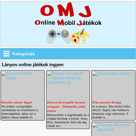
Kategóriák
Lányos online játékok ingyen
Készíts színes fagyit
Disney hercegnők tavaszi
Elsa tavaszi divatja
Ha imádsz a konyhában
virágzás - Öltöztetős játék
Itt a tavasz, Elsa bicikli túrára
tüsténkedni és kísérletezni a
készül. Segíts neki felöltözni,
online
finomságokkal, akkor ezt a
divatosan vagy sportosan. A
Beköszöntött a rügyfakadás és a
játékot neked találták ki!...
biciklijét is...
virágba borulnak a kertek. Anna,
Elza, Aranyhaj és Ariel már alig
várták ezt...