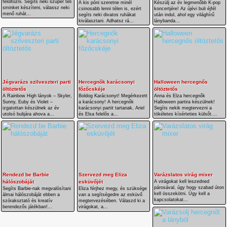
felöltözni. Segíts neki szuper téli
A kis póni szeretne minél
Készülj az év legmenőbb K-pop
sminket készíteni, válassz neki
csinosabb lenni télen is, ezért
koncertjére! Az újévi buli éjfél
menő ruhát...
segíts neki divatos ruhákat
után indul, ahol egy világhírű
kiválasztani. Adhatsz rá...
lánybanda...
Jégvarázs szilveszteri parti
Hercegnők karácsonyi
Halloween hercegnős
öltöztetős
főzőcskéje
öltöztetős
A Rainbow High lányok – Skyler,
Boldog Karácsonyt! Megérkezett
Anna és Elza hercegnők
Sunny, Euby és Violet –
a karácsony! A hercegnők
Halloween partira készülnek!
izgatottan készülnek az év
karácsonyi partit tartanak, Ariel
Segíts nekik megtervezni a
utolsó bulijára ahova a...
és Elsa felelõs a...
tökéletes kísérteties külsőt....
Rendezd be Barbie
Szervezd meg Eliza
Varázslatos virág mixer
hálószobáját
esküvőjét
A virágokat kell leszedned
párosával, úgy hogy szabad úton
Segíts Barbie-nak megvalósítani
Eliza férjhez megy, és szüksége
kell összekötni. Úgy kell a
álmai hálószobáját ebben a
van a segítségedre az esküvő
kapcsolatokat...
szórakoztató és kreatív
megtervezésében. Válaszd ki a
berendezős játékban!...
virágokat, a...